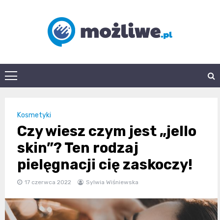
Skip
to
content
mozliwe.pl
Kosmetyki
Czy wiesz czym jest „jello
skin”? Ten rodzaj
pielęgnacji cię zaskoczy!
17 czerwca 2022
Sylwia Wiśniewska