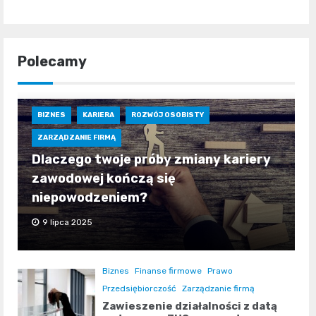
Polecamy
BIZNES
KARIERA
ROZWÓJ OSOBISTY
ZARZĄDZANIE FIRMĄ
Dlaczego twoje próby zmiany kariery
zawodowej kończą się
niepowodzeniem?
9 lipca 2025
Biznes
Finanse firmowe
Prawo
Przedsiębiorczość
Zarządzanie firmą
Zawieszenie działalności z datą