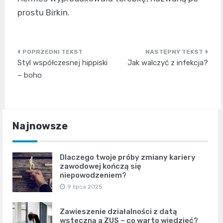
prostu Birkin.
Nawigacja
Styl współczesnej hippiski
Jak walczyć z infekcja?
wpisu
– boho
Najnowsze
Dlaczego twoje próby zmiany kariery
zawodowej kończą się
niepowodzeniem?
9 lipca 2025
Zawieszenie działalności z datą
wsteczną a ZUS – co warto wiedzieć?