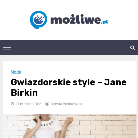
Skip
to
content
mozliwe.pl
Moda
Gwiazdorskie style – Jane
Birkin
21 marca 2022
Sylwia Wiśniewska