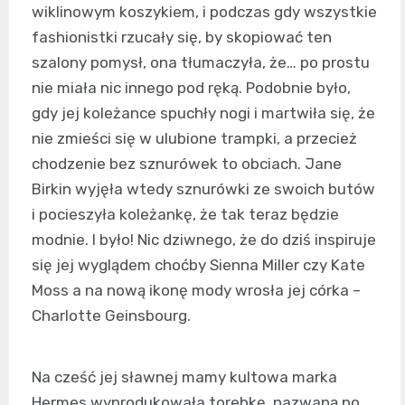
wiklinowym koszykiem, i podczas gdy wszystkie
fashionistki rzucały się, by skopiować ten
szalony pomysł, ona tłumaczyła, że… po prostu
nie miała nic innego pod ręką. Podobnie było,
gdy jej koleżance spuchły nogi i martwiła się, że
nie zmieści się w ulubione trampki, a przecież
chodzenie bez sznurówek to obciach. Jane
Birkin wyjęła wtedy sznurówki ze swoich butów
i pocieszyła koleżankę, że tak teraz będzie
modnie. I było! Nic dziwnego, że do dziś inspiruje
się jej wyglądem choćby Sienna Miller czy Kate
Moss a na nową ikonę mody wrosła jej córka –
Charlotte Geinsbourg.
Na cześć jej sławnej mamy kultowa marka
Hermes wyprodukowała torebkę, nazwaną po