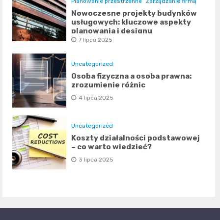
Planowanie przestrzenne
Zarządzanie firmą
Nowoczesne projekty budynków
usługowych: kluczowe aspekty
planowania i designu
7 lipca 2025
Uncategorized
Osoba fizyczna a osoba prawna:
zrozumienie różnic
4 lipca 2025
Uncategorized
Koszty działalności podstawowej
– co warto wiedzieć?
3 lipca 2025