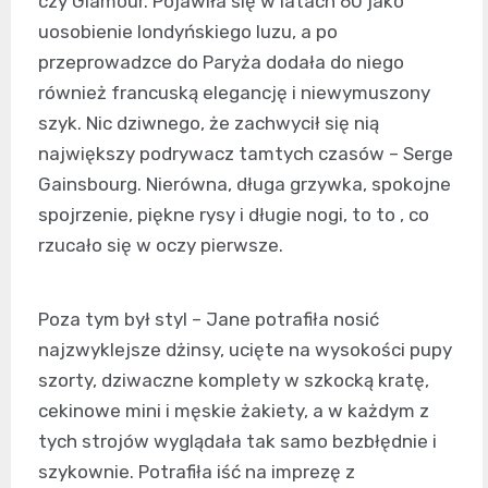
czy Glamour. Pojawiła się w latach 60 jako
uosobienie londyńskiego luzu, a po
przeprowadzce do Paryża dodała do niego
również francuską elegancję i niewymuszony
szyk. Nic dziwnego, że zachwycił się nią
największy podrywacz tamtych czasów – Serge
Gainsbourg. Nierówna, długa grzywka, spokojne
spojrzenie, piękne rysy i długie nogi, to to , co
rzucało się w oczy pierwsze.
Poza tym był styl – Jane potrafiła nosić
najzwyklejsze dżinsy, ucięte na wysokości pupy
szorty, dziwaczne komplety w szkocką kratę,
cekinowe mini i męskie żakiety, a w każdym z
tych strojów wyglądała tak samo bezbłędnie i
szykownie. Potrafiła iść na imprezę z