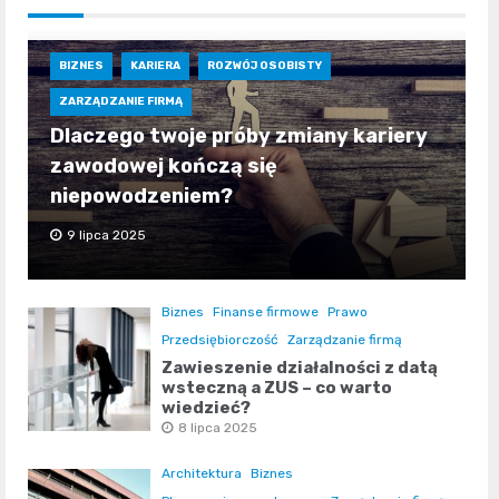
BIZNES
KARIERA
ROZWÓJ OSOBISTY
ZARZĄDZANIE FIRMĄ
Dlaczego twoje próby zmiany kariery
zawodowej kończą się
niepowodzeniem?
9 lipca 2025
Biznes
Finanse firmowe
Prawo
Przedsiębiorczość
Zarządzanie firmą
Zawieszenie działalności z datą
wsteczną a ZUS – co warto
wiedzieć?
8 lipca 2025
Architektura
Biznes