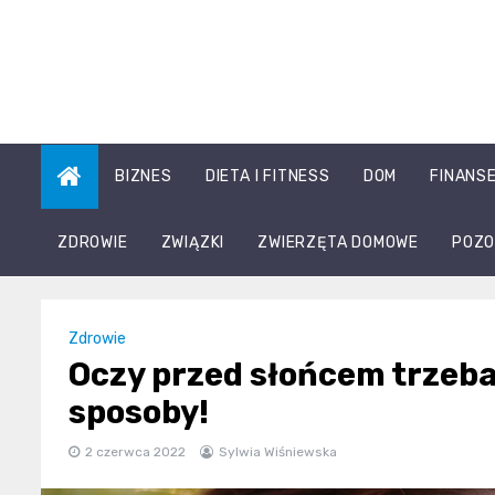
Skip
to
content
BIZNES
DIETA I FITNESS
DOM
FINANS
ZDROWIE
ZWIĄZKI
ZWIERZĘTA DOMOWE
POZO
Zdrowie
Oczy przed słońcem trzeba
sposoby!
2 czerwca 2022
Sylwia Wiśniewska