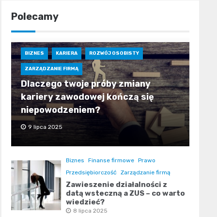
Polecamy
BIZNES
KARIERA
ROZWÓJ OSOBISTY
ZARZĄDZANIE FIRMĄ
Dlaczego twoje próby zmiany
kariery zawodowej kończą się
niepowodzeniem?
9 lipca 2025
Biznes
Finanse firmowe
Prawo
Przedsiębiorczość
Zarządzanie firmą
Zawieszenie działalności z
datą wsteczną a ZUS – co warto
wiedzieć?
8 lipca 2025