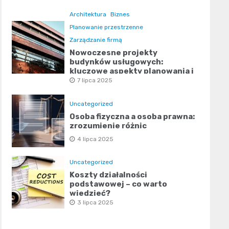
Architektura
Biznes
Planowanie przestrzenne
Zarządzanie firmą
Nowoczesne projekty
budynków usługowych:
kluczowe aspekty planowania i
designu
7 lipca 2025
Uncategorized
Osoba fizyczna a osoba prawna:
zrozumienie różnic
4 lipca 2025
Uncategorized
Koszty działalności
podstawowej – co warto
wiedzieć?
3 lipca 2025