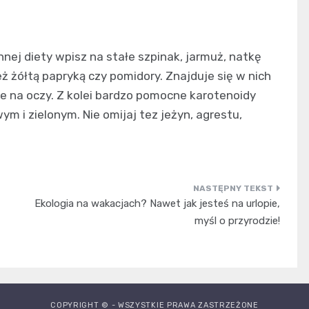
nej diety wpisz na stałe szpinak, jarmuż, natkę
eż żółtą papryką czy pomidory. Znajduje się w nich
ne na oczy. Z kolei bardzo pomocne karotenoidy
 i zielonym. Nie omijaj tez jeżyn, agrestu,
Ekologia na wakacjach? Nawet jak jesteś na urlopie,
myśl o przyrodzie!
COPYRIGHT © - WSZYSTKIE PRAWA ZASTRZEŻONE