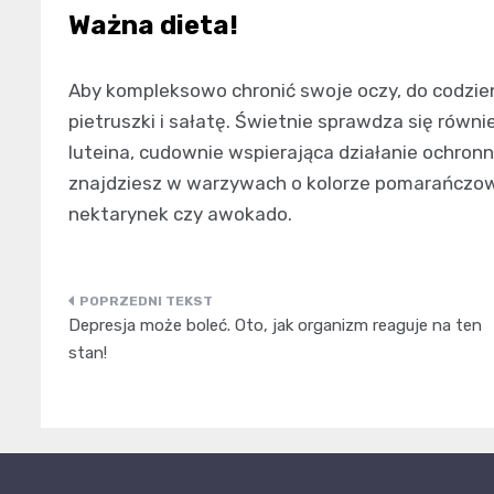
Ważna dieta!
Aby kompleksowo chronić swoje oczy, do codzien
pietruszki i sałatę. Świetnie sprawdza się równi
luteina, cudownie wspierająca działanie ochron
znajdziesz w warzywach o kolorze pomarańczowym
nektarynek czy awokado.
Nawigacja
Depresja może boleć. Oto, jak organizm reaguje na ten
wpisu
stan!