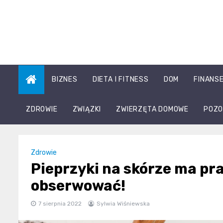
Skip
to
content
BIZNES
DIETA I FITNESS
DOM
FINANS
ZDROWIE
ZWIĄZKI
ZWIERZĘTA DOMOWE
POZO
Zdrowie
Pieprzyki na skórze ma pra
obserwować!
7 sierpnia 2022
Sylwia Wiśniewska