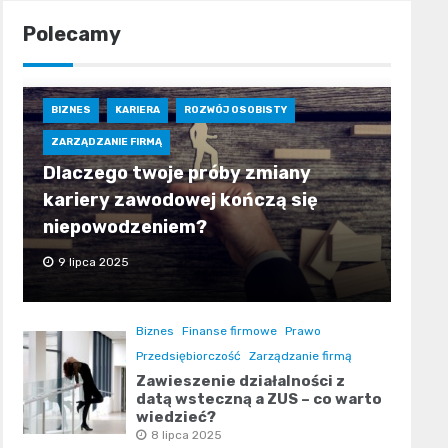
Polecamy
BIZNES
KARIERA
ROZWÓJ OSOBISTY
ZARZĄDZANIE FIRMĄ
Dlaczego twoje próby zmiany
kariery zawodowej kończą się
niepowodzeniem?
9 lipca 2025
Biznes
Finanse firmowe
Prawo
Przedsiębiorczość
Zarządzanie firmą
Zawieszenie działalności z
datą wsteczną a ZUS – co warto
wiedzieć?
8 lipca 2025