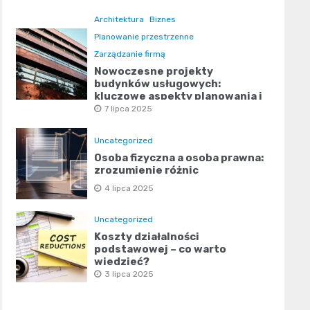
Architektura
Biznes
Planowanie przestrzenne
Zarządzanie firmą
Nowoczesne projekty
budynków usługowych:
kluczowe aspekty planowania i
designu
7 lipca 2025
Uncategorized
Osoba fizyczna a osoba prawna:
zrozumienie różnic
4 lipca 2025
Uncategorized
Koszty działalności
podstawowej – co warto
wiedzieć?
3 lipca 2025