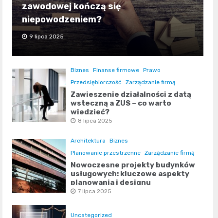
zawodowej kończą się
niepowodzeniem?
9 lipca 2025
Biznes
Finanse firmowe
Prawo
Przedsiębiorczość
Zarządzanie firmą
Zawieszenie działalności z datą
wsteczną a ZUS – co warto
wiedzieć?
8 lipca 2025
Architektura
Biznes
Planowanie przestrzenne
Zarządzanie firmą
Nowoczesne projekty budynków
usługowych: kluczowe aspekty
planowania i designu
7 lipca 2025
Uncategorized