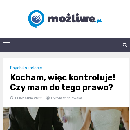
Skip
to
content
mozliwe.pl
Psychika i relacje
Kocham, więc kontroluje!
Czy mam do tego prawo?
14 kwietnia 2022
Sylwia Wiśniewska