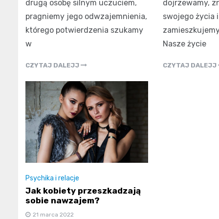
drugą osobę silnym uczuciem,
dojrzewamy, z
pragniemy jego odwzajemnienia,
swojego życia i
którego potwierdzenia szukamy
zamieszkujemy
w
Nasze życie
CZYTAJ DALEJJ
CZYTAJ DALEJJ
Psychika i relacje
Jak kobiety przeszkadzają
sobie nawzajem?
21 marca 2022