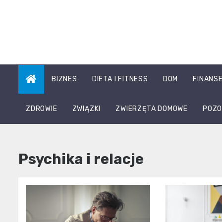
Skip
to
content
BIZNES
DIETA I FITNESS
DOM
FINANS
ZDROWIE
ZWIĄZKI
ZWIERZĘTA DOMOWE
POZO
Psychika i relacje