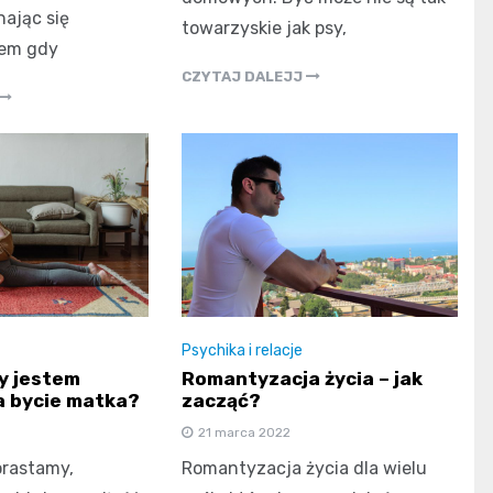
nając się
towarzyskie jak psy,
em gdy
CZYTAJ DALEJJ
Psychika i relacje
dy jestem
Romantyzacja życia – jak
a bycie matka?
zacząć?
21 marca 2022
orastamy,
Romantyzacja życia dla wielu