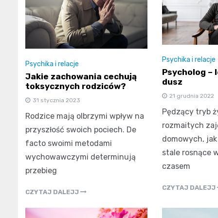
Psychika i relacje
Psychika i relacje
Psycholog – 
Jakie zachowania cechują
dusz
toksycznych rodziców?
21 grudnia 2022
31 stycznia 2023
Pędzący tryb ż
Rodzice mają olbrzymi wpływ na
rozmaitych zaj
przyszłość swoich pociech. De
domowych, jak
facto swoimi metodami
stale rosnące 
wychowawczymi determinują
czasem
przebieg
CZYTAJ DALEJJ
CZYTAJ DALEJJ