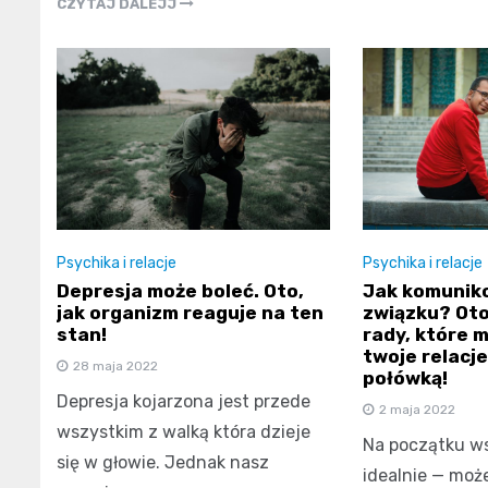
CZYTAJ DALEJJ
Psychika i relacje
Psychika i relacje
Jak komuniko
Depresja może boleć. Oto,
związku? Ot
jak organizm reaguje na ten
rady, które 
stan!
twoje relacje
28 maja 2022
połówką!
Depresja kojarzona jest przede
2 maja 2022
wszystkim z walką która dzieje
Na początku ws
się w głowie. Jednak nasz
idealnie — moż