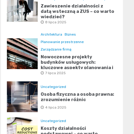
Zawieszenie działalności z
datą wsteczną a ZUS – co warto
wiedzieć?
8 lipca 2025
Architektura
Biznes
Planowanie przestrzenne
Zarządzanie firmą
Nowoczesne projekty
budynków usługowych:
kluczowe aspekty planowania i
designu
7 lipca 2025
Uncategorized
Osoba fizyczna a osoba prawna:
zrozumienie różnic
4 lipca 2025
Uncategorized
Koszty działalności
podstawowej – co warto