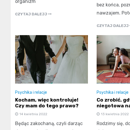
organizm
bez końca, poz
nawzajem. Pot
CZYTAJ DALEJJ
CZYTAJ DALEJJ
Psychika i relacje
Psychika i relacje
Kocham, więc kontroluje!
Co zrobić, g
Czy mam do tego prawo?
niegotowa n
14 kwietnia 2022
13 kwietnia 2022
Będąc zakochaną, czyli darząc
Rodzimy się, d