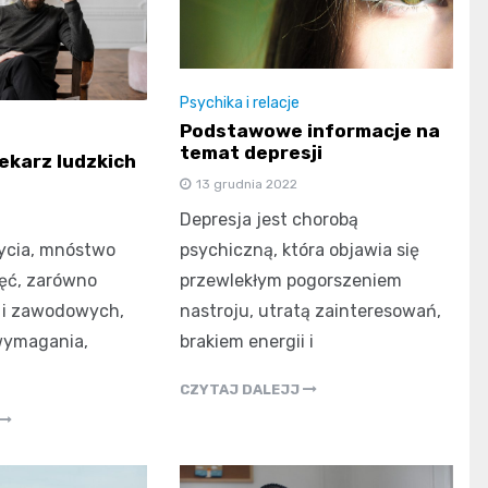
Psychika i relacje
Podstawowe informacje na
temat depresji
lekarz ludzkich
13 grudnia 2022
Depresja jest chorobą
psychiczną, która objawia się
ycia, mnóstwo
przewlekłym pogorszeniem
ęć, zarówno
nastroju, utratą zainteresowań,
 i zawodowych,
brakiem energii i
wymagania,
CZYTAJ DALEJJ