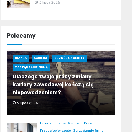
3 lipca 2025
Polecamy
BIZNES
KARIERA
ROZWÓJ OSOBISTY
ZARZĄDZANIE FIRMĄ
Dlaczego twoje próby zmiany
kariery zawodowej kończą się
niepowodzeniem?
9 lipca 2025
Biznes
Finanse firmowe
Prawo
Przedsiębiorczość
Zarządzanie firmą