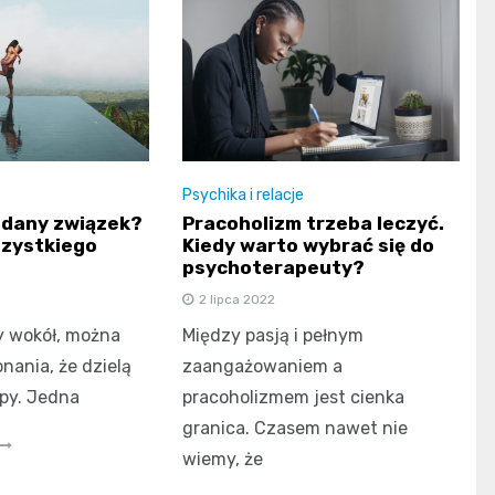
Psychika i relacje
udany związek?
Pracoholizm trzeba leczyć.
szystkiego
Kiedy warto wybrać się do
psychoterapeuty?
2 lipca 2022
y wokół, można
Między pasją i pełnym
nania, że dzielą
zaangażowaniem a
upy. Jedna
pracoholizmem jest cienka
granica. Czasem nawet nie
wiemy, że