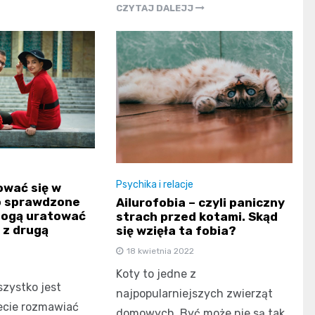
CZYTAJ DALEJJ
Psychika i relacje
wać się w
o sprawdzone
Ailurofobia – czyli paniczny
mogą uratować
strach przed kotami. Skąd
 z drugą
się wzięła ta fobia?
18 kwietnia 2022
Koty to jedne z
zystko jest
najpopularniejszych zwierząt
ecie rozmawiać
domowych. Być może nie są tak