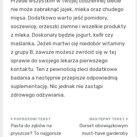
Przede wszystkim w twojej codziennej diecie
nie może zabraknąć jajek, mleka oraz chudego
mięsa. Dodatkowo warto jeść pomidory,
soczewicę, orzeszki ziemne i wszelkie produkty
z mleka. Doskonały będzie jogurt, kefir czy
maślanka. Jeżeli martwi cię niedobór witaminy
z grupy B, zawsze możesz zwrócić się w tej
sprawie do swojego lekarza pierwszego
kontaktu. Ten z pewnością zleci dodatkowe
badania a następnie przepisze odpowiednią
suplementację. Nic jednak nie zastąpi
zdrowego odżywiania.
Nawigacja
Pasta do zębów na
Gorset obowiązkowym
wpisu
pryszcze? To najgorsze
must-have garderoby