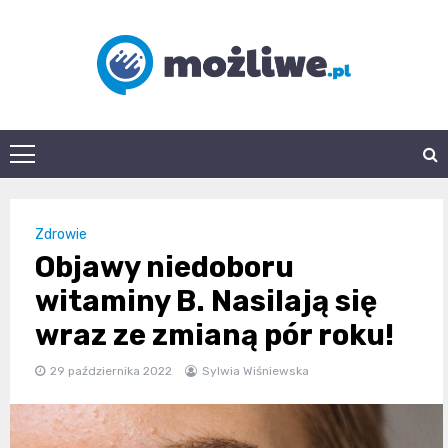
Skip
to
content
mozliwe.pl
Zdrowie
Objawy niedoboru
witaminy B. Nasilają się
wraz ze zmianą pór roku!
29 października 2022
Sylwia Wiśniewska