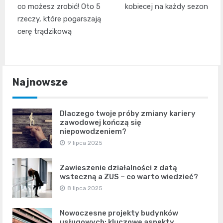
co możesz zrobić! Oto 5
kobiecej na każdy sezon
rzeczy, które pogarszają
cerę trądzikową
Najnowsze
Dlaczego twoje próby zmiany kariery
zawodowej kończą się
niepowodzeniem?
9 lipca 2025
Zawieszenie działalności z datą
wsteczną a ZUS – co warto wiedzieć?
8 lipca 2025
Nowoczesne projekty budynków
usługowych: kluczowe aspekty