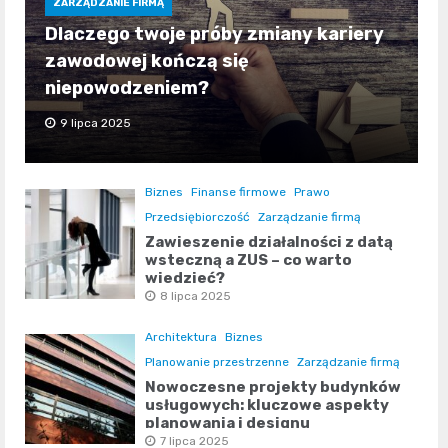
ZARZĄDZANIE FIRMĄ
Dlaczego twoje próby zmiany kariery
zawodowej kończą się
niepowodzeniem?
9 lipca 2025
Biznes
Finanse firmowe
Prawo
Przedsiębiorczość
Zarządzanie firmą
Zawieszenie działalności z datą
wsteczną a ZUS – co warto
wiedzieć?
8 lipca 2025
Architektura
Biznes
Planowanie przestrzenne
Zarządzanie firmą
Nowoczesne projekty budynków
usługowych: kluczowe aspekty
planowania i designu
7 lipca 2025